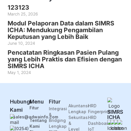
123123
March 25, 2026
Modul Pelaporan Data dalam SIMRS
ICHA: Mendukung Pengambilan
Keputusan yang Lebih Baik
June 10, 2024
Pencatatan Ringkasan Pasien Pulang
yang Lebih Praktis dan Efisien dengan
SIMRS ICHA
May 1, 2024
Fiture
Fitur
Hubungi
Menu
Fitur
Akuntansi
HRD
Fitur
Integrasi
Kami
SIMRS
Lengkap
Fingerprint
&
ICHA
sales@adwainfo.com
Sekuritas
HRD
Tentang
Bridging
&
Dashboard
Kami
Lengkap
(0254)
Level
IoT