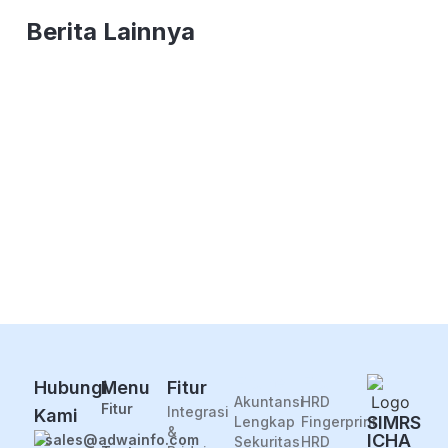
Berita Lainnya
123123
March 25, 2026
Modul Pelaporan Data dalam SIMRS
ICHA: Mendukung Pengambilan
Keputusan yang Lebih Baik
June 10, 2024
Pencatatan Ringkasan Pasien Pulang
yang Lebih Praktis dan Efisien dengan
SIMRS ICHA
May 1, 2024
Fiture
Fitur
Hubungi
Menu
Fitur
Akuntansi
HRD
Fitur
Integrasi
Kami
SIMRS
Lengkap
Fingerprint
&
ICHA
sales@adwainfo.com
Sekuritas
HRD