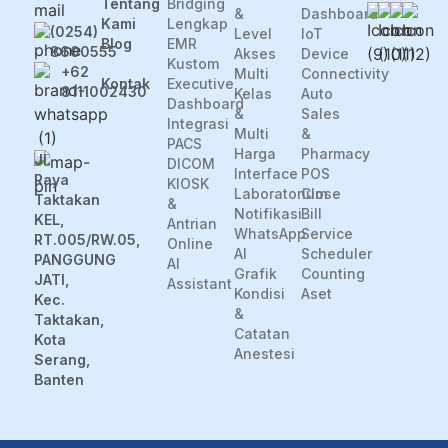
Tentang
Bridging
&
Dashboard
Kami
Lengkap
(0254)
Level
IoT
Blog
EMR
8600555
Akses
Device
Kustom
+62
Multi
Connectivity
Kontak
Executive
8111002430
Kelas
Auto
Dashboard
&
Sales
Integrasi
Multi
&
PACS
Harga
Pharmacy
Jl.
DICOM
Interface
POS
Raya
KIOSK
Laboratorium
Close
Taktakan
&
Notifikasi
Bill
KEL,
Antrian
WhatsApp
Service
RT.005/RW.05,
Online
AI
Scheduler
PANGGUNG
AI
Grafik
Counting
JATI,
Assistant
Kondisi
Aset
Kec.
&
Taktakan,
Catatan
Kota
Anestesi
Serang,
Banten