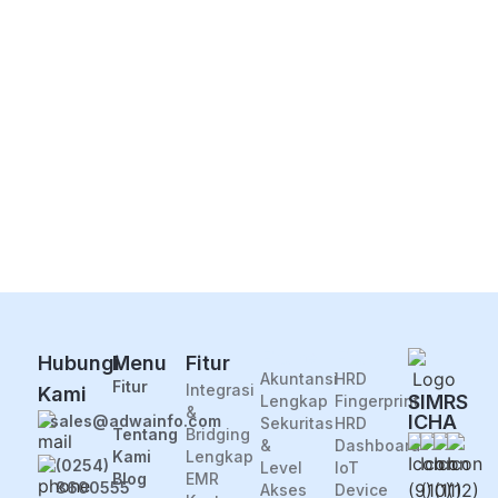
123123
March 25, 2026
Modul Pelaporan Data dalam SIMRS
ICHA: Mendukung Pengambilan
Keputusan yang Lebih Baik
June 10, 2024
Pencatatan Ringkasan Pasien Pulang
yang Lebih Praktis dan Efisien dengan
SIMRS ICHA
May 1, 2024
Fiture
Fitur
Hubungi
Menu
Fitur
Akuntansi
HRD
Fitur
Integrasi
Kami
SIMRS
Lengkap
Fingerprint
&
ICHA
sales@adwainfo.com
Sekuritas
HRD
Tentang
Bridging
&
Dashboard
Kami
Lengkap
(0254)
Level
IoT
Blog
EMR
8600555
Akses
Device