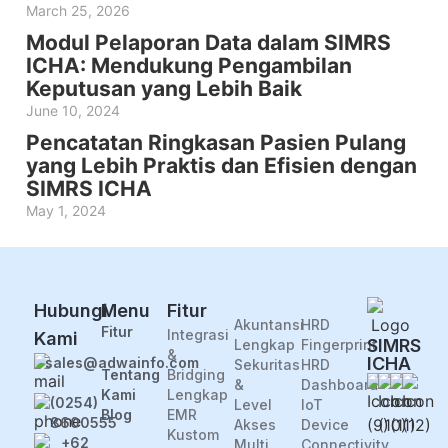
March 25, 2026
Modul Pelaporan Data dalam SIMRS
ICHA: Mendukung Pengambilan
Keputusan yang Lebih Baik
June 10, 2024
Pencatatan Ringkasan Pasien Pulang
yang Lebih Praktis dan Efisien dengan
SIMRS ICHA
May 1, 2024
Fiture
Fitur
Hubungi
Menu
Fitur
Akuntansi
HRD
Fitur
Integrasi
Kami
SIMRS
Lengkap
Fingerprint
&
ICHA
sales@adwainfo.com
Sekuritas
HRD
Tentang
Bridging
&
Dashboard
Kami
Lengkap
(0254)
Level
IoT
Blog
EMR
8600555
Akses
Device
Kustom
+62
Multi
Connectivity