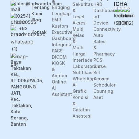
&
ICHA
sales@adwainfo.com
Sekuritas
HRD
Tentang
Bridging
&
Dashboard
Kami
Lengkap
(0254)
Level
IoT
Blog
EMR
8600555
Akses
Device
Kustom
+62
Multi
Connectivity
Kontak
Executive
8111002430
Kelas
Auto
Dashboard
&
Sales
Integrasi
Multi
&
PACS
Harga
Pharmacy
Jl.
DICOM
Interface
POS
Raya
KIOSK
Laboratorium
Close
Taktakan
&
Notifikasi
Bill
KEL,
Antrian
WhatsApp
Service
RT.005/RW.05,
Online
AI
Scheduler
PANGGUNG
AI
Grafik
Counting
JATI,
Assistant
Kondisi
Aset
Kec.
&
Taktakan,
Catatan
Kota
Anestesi
Serang,
Banten